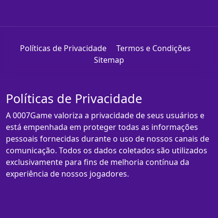
Políticas de Privacidade
Termos e Condições
Sitemap
Políticas de Privacidade
A 0007Game valoriza a privacidade de seus usuários e
está empenhada em proteger todas as informações
pessoais fornecidas durante o uso de nossos canais de
comunicação. Todos os dados coletados são utilizados
exclusivamente para fins de melhoria contínua da
experiência de nossos jogadores.