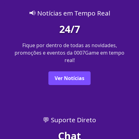
📢 Notícias em Tempo Real
24/7
Fique por dentro de todas as novidades,
promoções e eventos da 0007Game em tempo
real!
Ver Notícias
💬 Suporte Direto
Chat