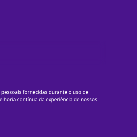
 pessoais fornecidas durante o uso de
elhoria contínua da experiência de nossos