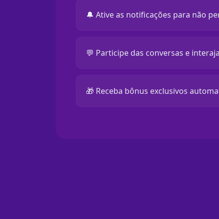
🔔 Ative as notificações para não p
💬 Participe das conversas e interaj
🎁 Receba bônus exclusivos autom