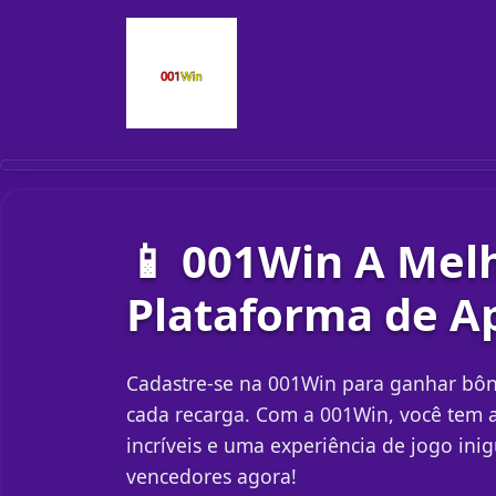
📱 001Win A Mel
Plataforma de A
Cadastre-se na 001Win para ganhar bôn
cada recarga. Com a 001Win, você tem 
incríveis e uma experiência de jogo inig
vencedores agora!