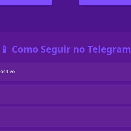
📱 Como Seguir no Telegram
ositivo