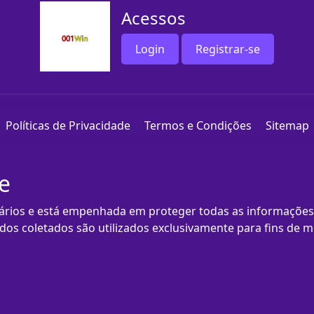
Acessos
Login
Registrar-se
Políticas de Privacidade
Termos e Condições
Sitemap
de
uários e está empenhada em proteger todas as informações
os coletados são utilizados exclusivamente para fins de m