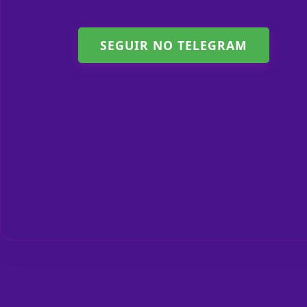
SEGUIR NO TELEGRAM