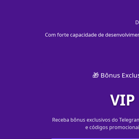
D
Com forte capacidade de desenvolviment
🎁 Bônus Exclu
VIP
Receba bônus exclusivos do Telegra
e códigos promocionai