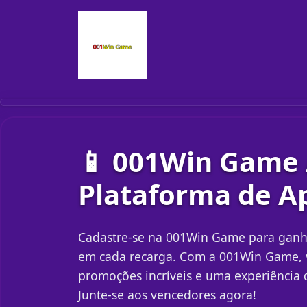
📱 001Win Game
Plataforma de A
Cadastre-se na 001Win Game para ganh
em cada recarga. Com a 001Win Game, 
promoções incríveis e uma experiência d
Junte-se aos vencedores agora!