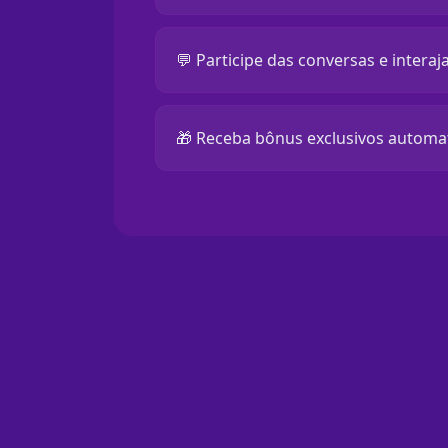
💬 Participe das conversas e interaj
🎁 Receba bônus exclusivos autom