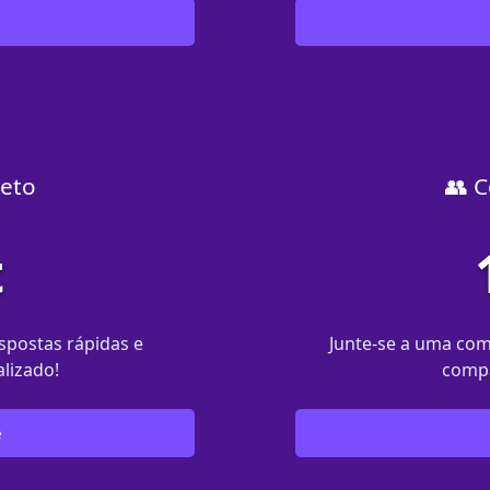
reto
👥 
t
espostas rápidas e
Junte-se a uma com
lizado!
compa
e