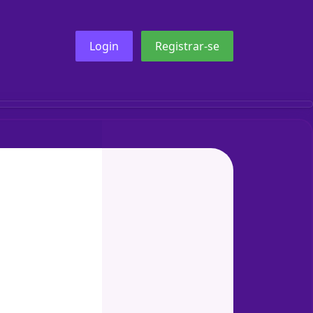
Login
Registrar-se