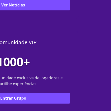
Ver Notícias
Comunidade VIP
1000+
unidade exclusiva de jogadores e
rtilhe experiências!
Entrar Grupo