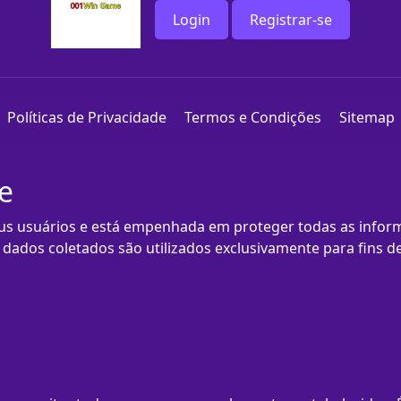
Login
Registrar-se
Políticas de Privacidade
Termos e Condições
Sitemap
de
eus usuários e está empenhada em proteger todas as infor
dados coletados são utilizados exclusivamente para fins d