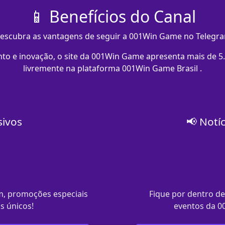
📱 Benefícios do Canal
escubra as vantagens de seguir a 001Win Game no Telegr
o e inovação, o site da 001Win Game apresenta mais de 5.
livremente na plataforma 001Win Game Brasil .
sivos
📢 Notí
m, promoções especiais
Fique por dentro d
s únicos!
eventos da 0