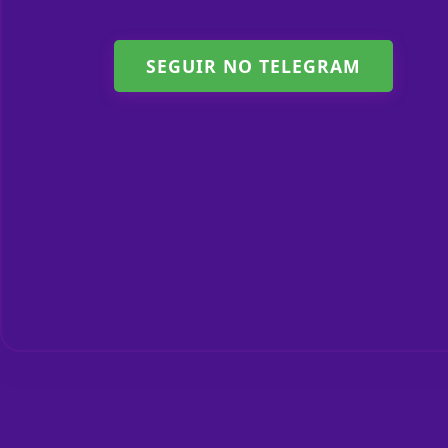
SEGUIR NO TELEGRAM