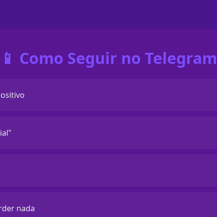
📱 Como Seguir no Telegram
ositivo
al"
erder nada