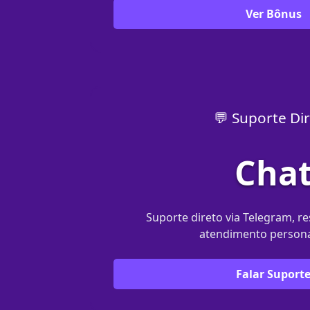
Ver Bônus
💬 Suporte Di
Cha
Suporte direto via Telegram, r
atendimento persona
Falar Suport