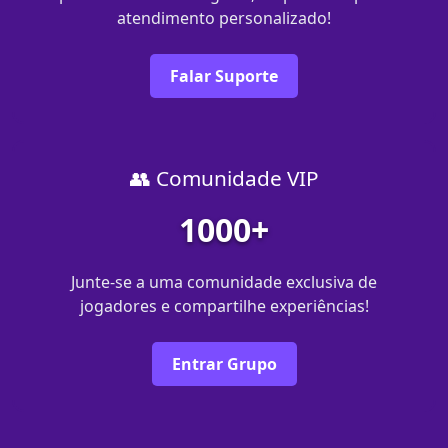
atendimento personalizado!
Falar Suporte
👥 Comunidade VIP
1000+
Junte-se a uma comunidade exclusiva de
jogadores e compartilhe experiências!
Entrar Grupo