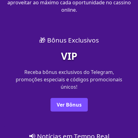
aproveitar ao máximo cada oportunidade no cassino
online.
🎁 Bônus Exclusivos
VIP
Receba bônus exclusivos do Telegram,
promoções especiais e códigos promocionais
únicos!
Ver Bônus
📢 Notícias em Tempo Real