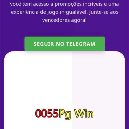
você tem acesso a promoções incríveis e uma
experiência de jogo inigualável. Junte-se aos
vencedores agora!
SEGUIR NO TELEGRAM