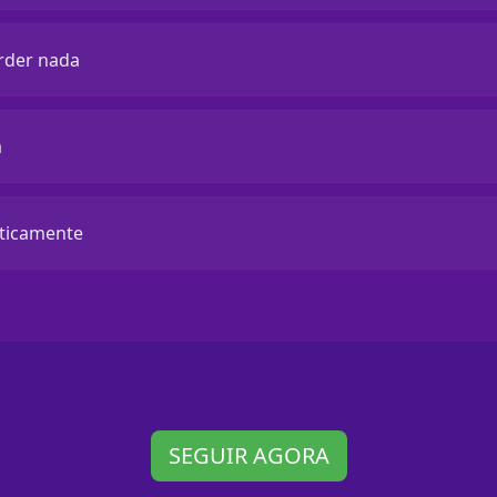
erder nada
a
aticamente
SEGUIR AGORA