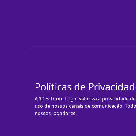
Políticas de Privacida
A 10 Brl Com Login valoriza a privacidade 
uso de nossos canais de comunicação. Todos
nossos jogadores.