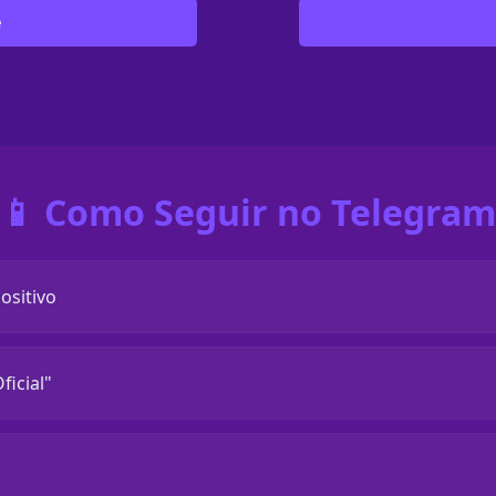
e
📱 Como Seguir no Telegram
ositivo
ficial"