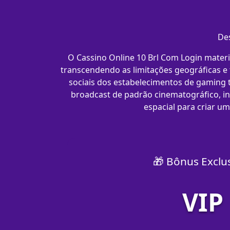
Des
O Cassino Online 10 Brl Com Login materia
transcendendo as limitações geográficas e 
sociais dos estabelecimentos de gaming t
broadcast de padrão cinematográfico, in
espacial para criar u
🎁 Bônus Exclu
VIP