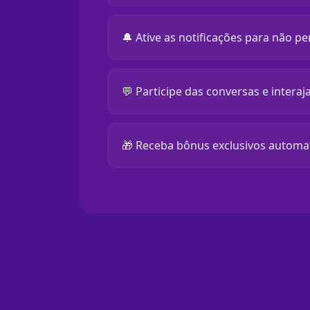
🔔 Ative as notificações para não p
💬 Participe das conversas e interaj
🎁 Receba bônus exclusivos autom