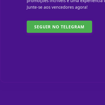
promoções incríveis e uma experiência d
Junte-se aos vencedores agora!
SEGUIR NO TELEGRAM