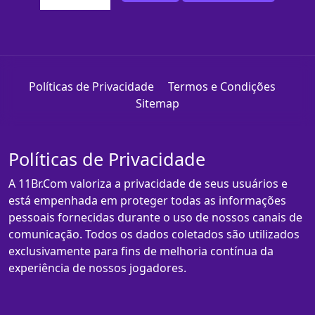
Políticas de Privacidade
Termos e Condições
Sitemap
Políticas de Privacidade
A 11Br.Com valoriza a privacidade de seus usuários e
está empenhada em proteger todas as informações
pessoais fornecidas durante o uso de nossos canais de
comunicação. Todos os dados coletados são utilizados
exclusivamente para fins de melhoria contínua da
experiência de nossos jogadores.