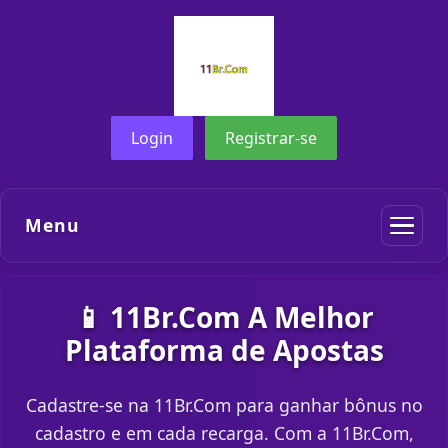
Login
Registrar-se
Menu
📱 11Br.Com A Melhor
Plataforma de Apostas
Cadastre-se na 11Br.Com para ganhar bônus no
cadastro e em cada recarga. Com a 11Br.Com,