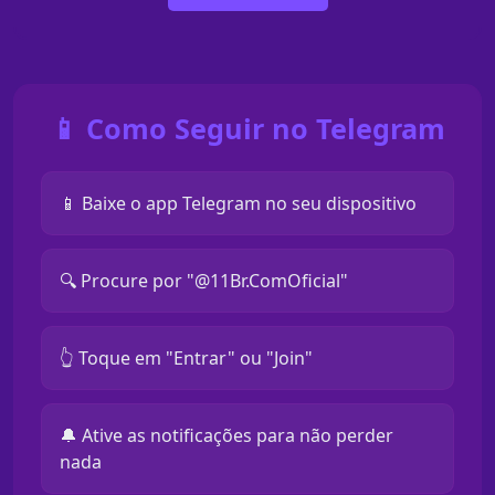
📱 Como Seguir no Telegram
📱 Baixe o app Telegram no seu dispositivo
🔍 Procure por "@11Br.ComOficial"
👆 Toque em "Entrar" ou "Join"
🔔 Ative as notificações para não perder
nada