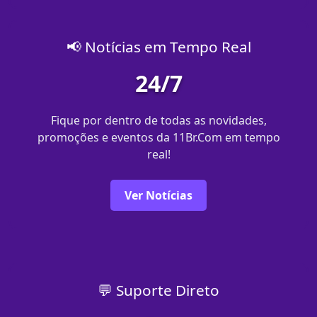
📢 Notícias em Tempo Real
24/7
Fique por dentro de todas as novidades,
promoções e eventos da 11Br.Com em tempo
real!
Ver Notícias
💬 Suporte Direto