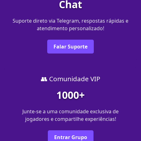
Chat
Suporte direto via Telegram, respostas rápidas e
atendimento personalizado!
Falar Suporte
👥 Comunidade VIP
1000+
Junte-se a uma comunidade exclusiva de
jogadores e compartilhe experiências!
Entrar Grupo