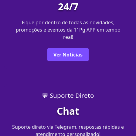
24/7
Fique por dentro de todas as novidades,
promoções e eventos da 11Pg APP em tempo
real!
Ver Notícias
💬 Suporte Direto
Chat
Suporte direto via Telegram, respostas rápidas e
atendimento personalizado!