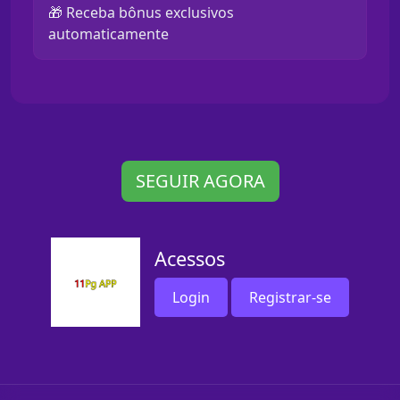
🎁 Receba bônus exclusivos
automaticamente
SEGUIR AGORA
Acessos
Login
Registrar-se