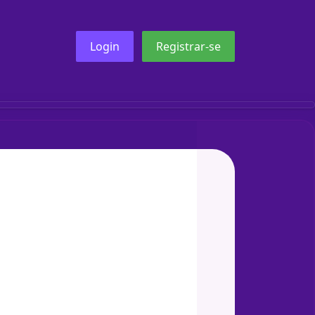
Login
Registrar-se