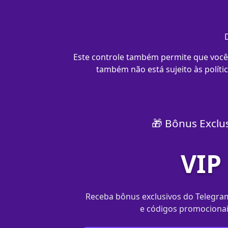
Este controle também permite que você f
também não está sujeito às políti
🎁 Bônus Exclu
VIP
Receba bônus exclusivos do Telegra
e códigos promocionai