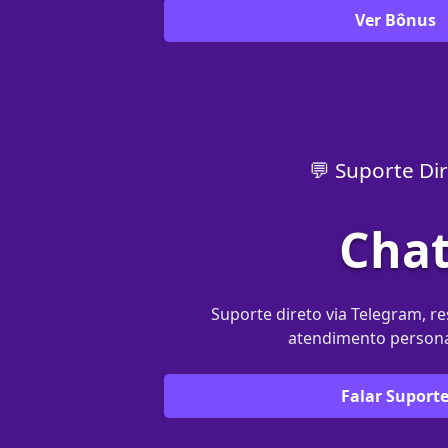
Ver Bônus
💬 Suporte Di
Cha
Suporte direto via Telegram, r
atendimento persona
Falar Suport