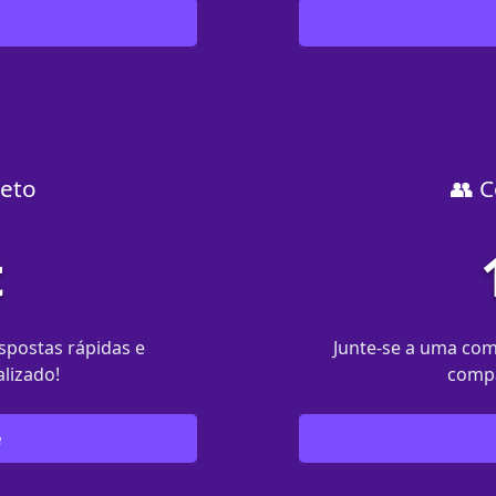
reto
👥 
t
espostas rápidas e
Junte-se a uma com
lizado!
compa
e