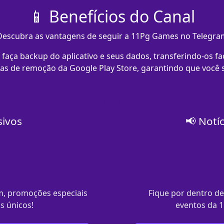
📱 Benefícios do Canal
Descubra as vantagens de seguir a 11Pg Games no Telegra
aça backup do aplicativo e seus dados, transferindo-os fa
cas de remoção da Google Play Store, garantindo que você 
sivos
📢 Notí
m, promoções especiais
Fique por dentro d
s únicos!
eventos da 