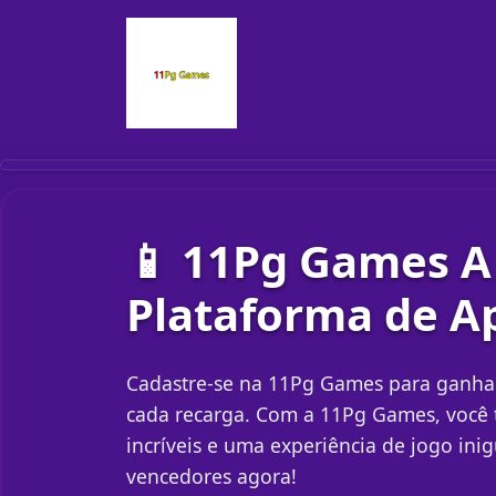
📱 11Pg Games A
Plataforma de A
Cadastre-se na 11Pg Games para ganha
cada recarga. Com a 11Pg Games, você
incríveis e uma experiência de jogo inig
vencedores agora!