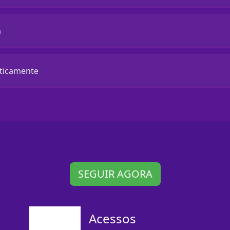
a
aticamente
SEGUIR AGORA
Acessos