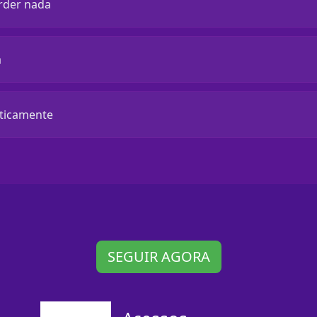
erder nada
a
aticamente
SEGUIR AGORA