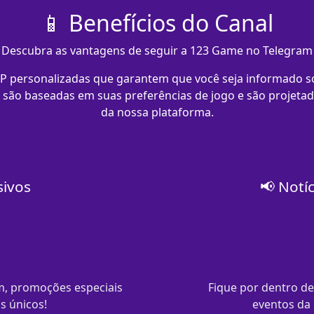
📱 Benefícios do Canal
Descubra as vantagens de seguir a 123 Game no Telegram
IP personalizadas que garantem que você seja informado s
ões são baseadas em suas preferências de jogo e são projeta
da nossa plataforma.
sivos
📢 Notí
m, promoções especiais
Fique por dentro d
s únicos!
eventos da