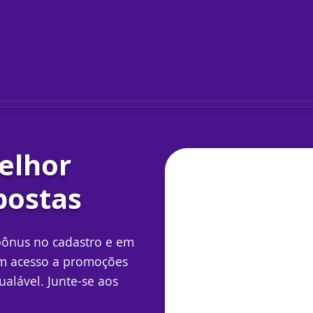
elhor
postas
bônus no cadastro e em
em acesso a promoções
ualável. Junte-se aos