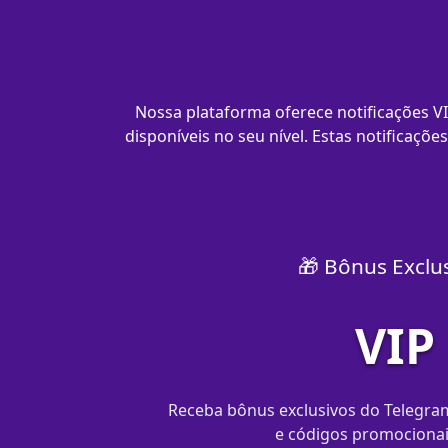
Nossa plataforma oferece notificações V
disponíveis no seu nível. Estas notificaç
🎁 Bônus Exclu
VIP
Receba bônus exclusivos do Telegra
e códigos promocionai