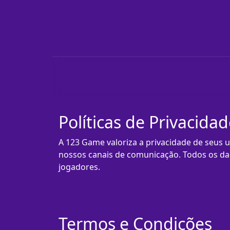
Políticas de Privacida
A 123 Game valoriza a privacidade de seus
nossos canais de comunicação. Todos os dad
jogadores.
Termos e Condições