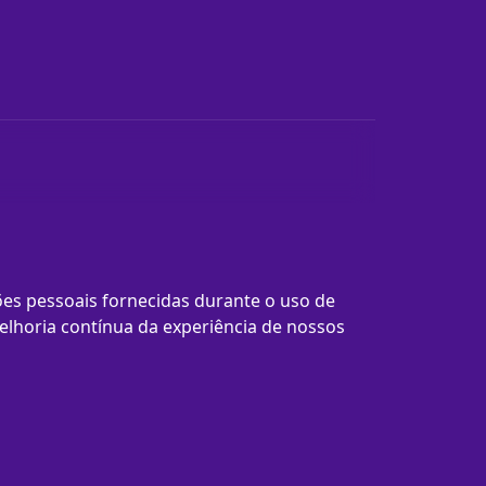
es pessoais fornecidas durante o uso de
elhoria contínua da experiência de nossos