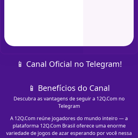
📱 Canal Oficial no Telegram!
📱 Benefícios do Canal
Descubra as vantagens de seguir a 12Q.Com no
Telegram
A 12Q.Com reúne jogadores do mundo inteiro — a
plataforma 12Q.Com Brasil oferece uma enorme
variedade de jogos de azar esperando por você nessa