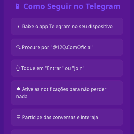
📱 Como Seguir no Telegram
📱 Baixe o app Telegram no seu dispositivo
🔍 Procure por "@12Q.ComOficial"
👆 Toque em "Entrar" ou "Join"
🔔 Ative as notificações para não perder
nada
💬 Participe das conversas e interaja