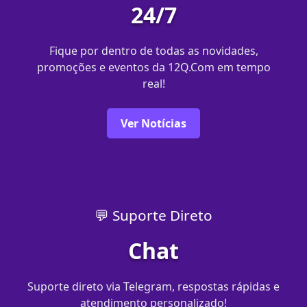
24/7
Fique por dentro de todas as novidades,
promoções e eventos da 12Q.Com em tempo
real!
Ver Notícias
💬 Suporte Direto
Chat
Suporte direto via Telegram, respostas rápidas e
atendimento personalizado!