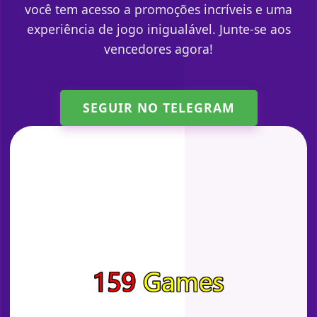
você tem acesso a promoções incríveis e uma
experiência de jogo inigualável. Junte-se aos
vencedores agora!
SEGUIR NO TELEGRAM