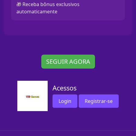
🎁 Receba bônus exclusivos
automaticamente
SEGUIR AGORA
Acessos
Login
Registrar-se