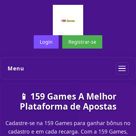
Login
Registrar-se
Menu
📱 159 Games A Melhor
Plataforma de Apostas
Cadastre-se na 159 Games para ganhar bônus no
cadastro e em cada recarga. Com a 159 Games,