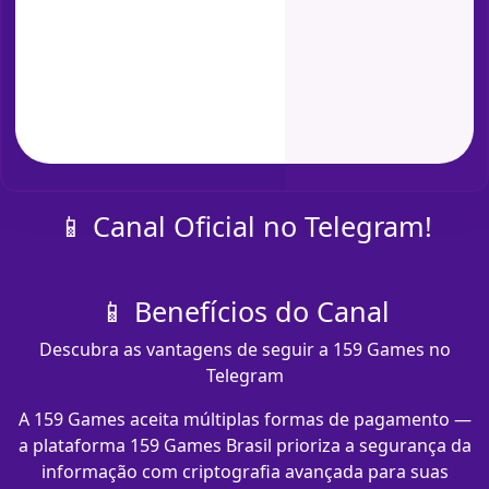
📱 Canal Oficial no Telegram!
📱 Benefícios do Canal
Descubra as vantagens de seguir a 159 Games no
Telegram
A 159 Games aceita múltiplas formas de pagamento —
a plataforma 159 Games Brasil prioriza a segurança da
informação com criptografia avançada para suas