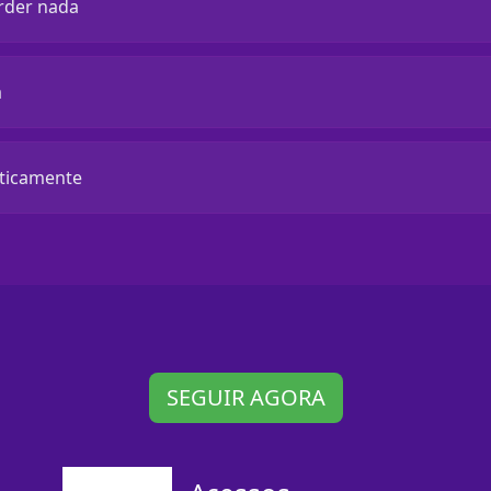
erder nada
a
aticamente
SEGUIR AGORA