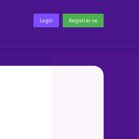
Login
Registrar-se