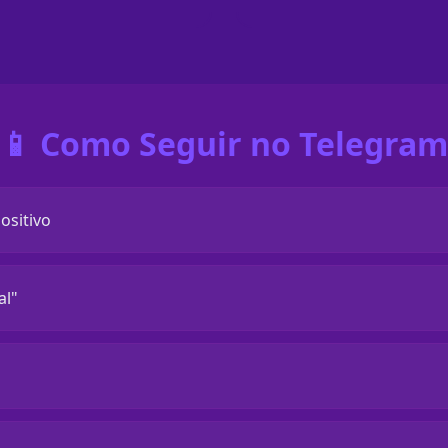
📱 Como Seguir no Telegram
ositivo
al"