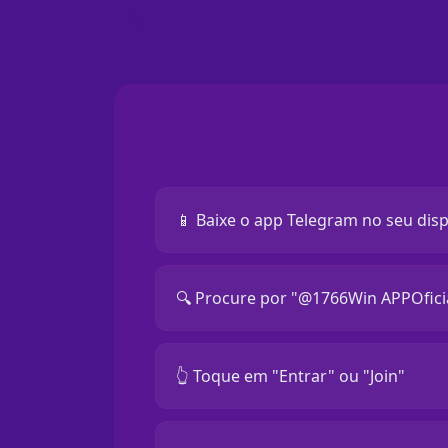
📱 Baixe o app Telegram no seu disp
🔍 Procure por "@1766Win APPOfici
👆 Toque em "Entrar" ou "Join"