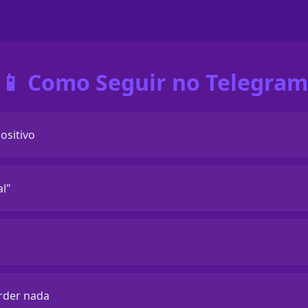
📱 Como Seguir no Telegram
ositivo
l"
erder nada