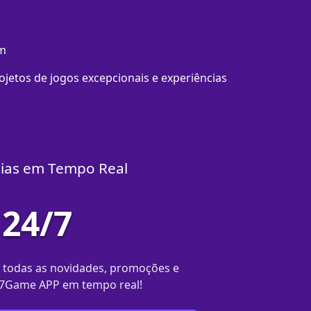
am
jetos de jogos excepcionais e experiências
cias em Tempo Real
24/7
e todas as novidades, promoções e
17Game APP em tempo real!