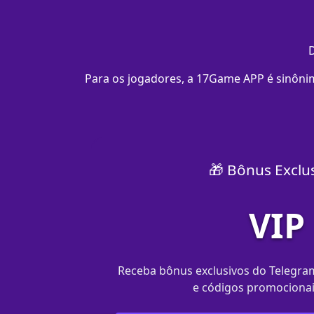
D
Para os jogadores, a 17Game APP é sinônim
🎁 Bônus Exclu
VIP
Receba bônus exclusivos do Telegra
e códigos promocionai