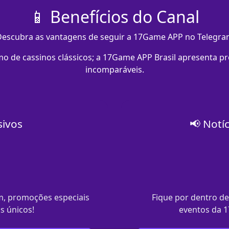
📱 Benefícios do Canal
escubra as vantagens de seguir a 17Game APP no Telegr
o de cassinos clássicos; a 17Game APP Brasil apresenta pro
incomparáveis.
sivos
📢 Notí
m, promoções especiais
Fique por dentro d
s únicos!
eventos da 