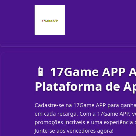
📱 17Game APP 
Plataforma de A
Cadastre-se na 17Game APP para ganha
em cada recarga. Com a 17Game APP, v
promoções incríveis e uma experiência d
Junte-se aos vencedores agora!