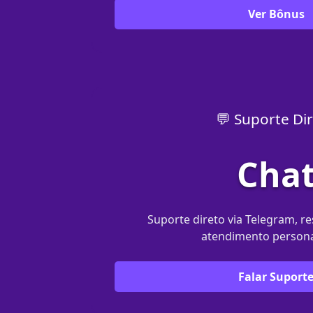
Ver Bônus
💬 Suporte Di
Cha
Suporte direto via Telegram, r
atendimento persona
Falar Suport