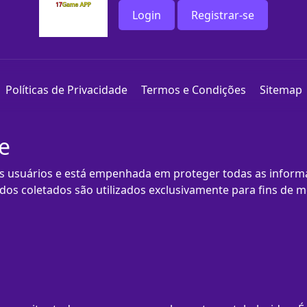
Login
Registrar-se
Políticas de Privacidade
Termos e Condições
Sitemap
de
us usuários e está empenhada em proteger todas as inform
os coletados são utilizados exclusivamente para fins de m