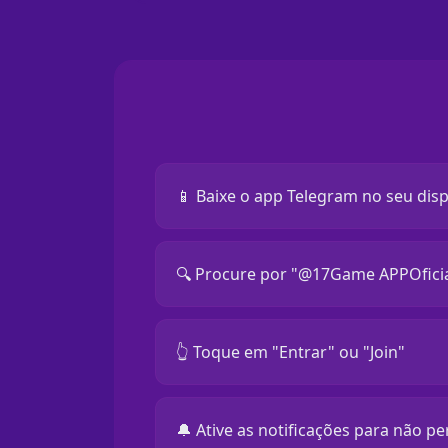
📱 Baixe o app Telegram no seu disp
🔍 Procure por "@17Game APPOficia
👆 Toque em "Entrar" ou "Join"
🔔 Ative as notificações para não p