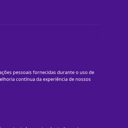
ações pessoais fornecidas durante o uso de
elhoria contínua da experiência de nossos