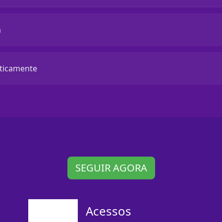
a
aticamente
SEGUIR AGORA
Acessos