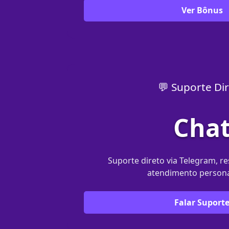
Ver Bônus
💬 Suporte Di
Cha
Suporte direto via Telegram, r
atendimento persona
Falar Suport