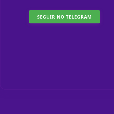
SEGUIR NO TELEGRAM