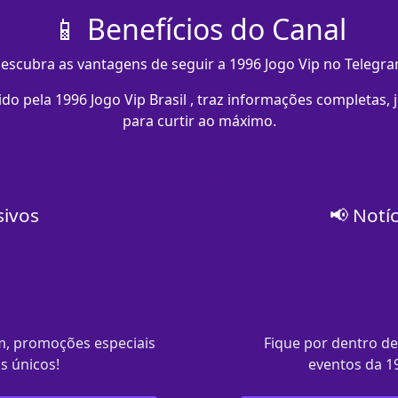
📱 Benefícios do Canal
escubra as vantagens de seguir a 1996 Jogo Vip no Telegr
do pela 1996 Jogo Vip Brasil , traz informações completas,
para curtir ao máximo.
sivos
📢 Notí
m, promoções especiais
Fique por dentro d
s únicos!
eventos da 1