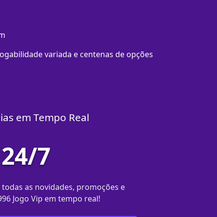
am
 jogabilidade variada e centenas de opções
cias em Tempo Real
24/7
e todas as novidades, promoções e
996 Jogo Vip em tempo real!