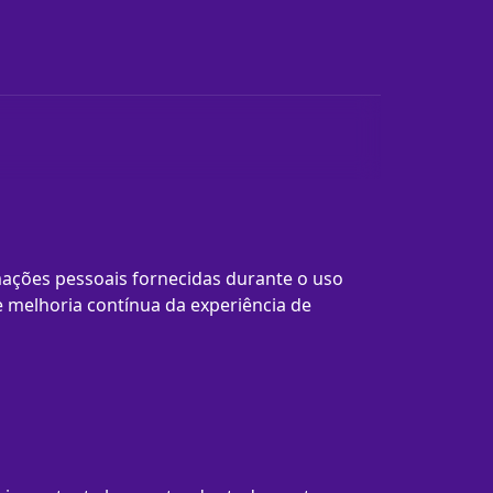
mações pessoais fornecidas durante o uso
e melhoria contínua da experiência de