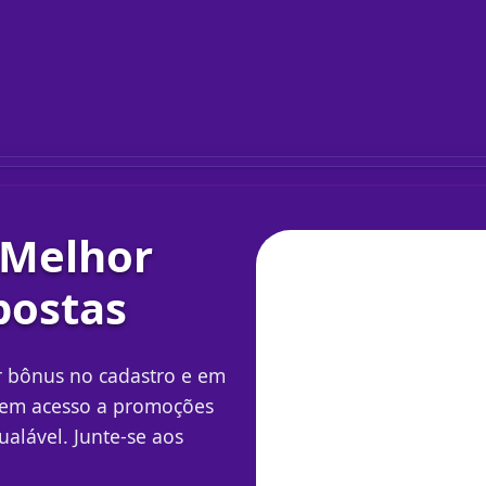
 Melhor
postas
r bônus no cadastro e em
tem acesso a promoções
ualável. Junte-se aos