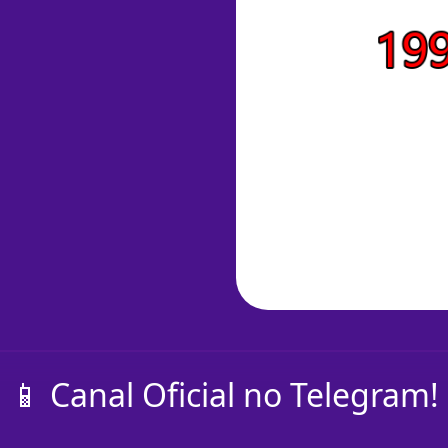
📱 Canal Oficial no Telegram!