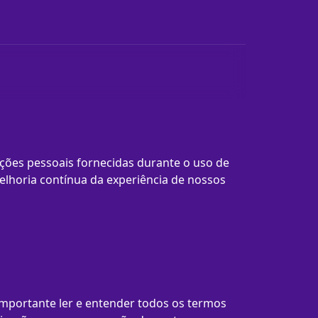
ções pessoais fornecidas durante o uso de
elhoria contínua da experiência de nossos
mportante ler e entender todos os termos