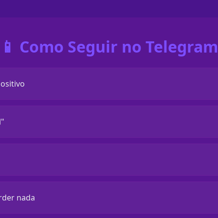
📱 Como Seguir no Telegram
ositivo
l"
erder nada