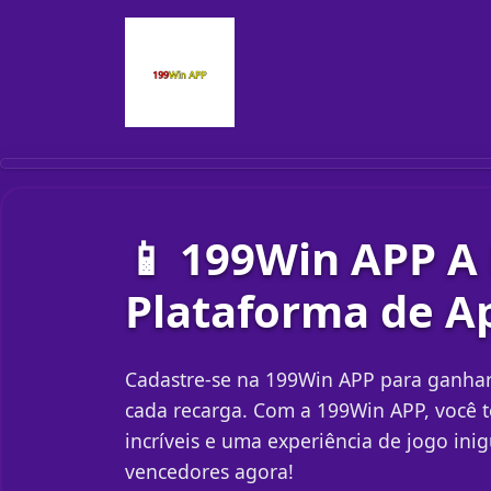
📱 199Win APP A
Plataforma de A
Cadastre-se na 199Win APP para ganha
cada recarga. Com a 199Win APP, você 
incríveis e uma experiência de jogo inig
vencedores agora!