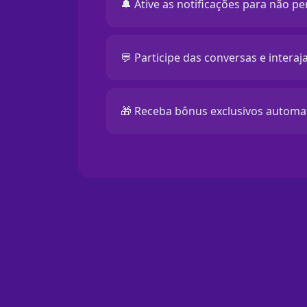
🔔 Ative as notificações para não p
💬 Participe das conversas e interaj
🎁 Receba bônus exclusivos autom