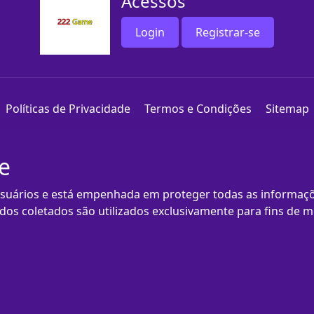
Acessos
Login
Registrar-se
Políticas de Privacidade
Termos e Condições
Sitemap
de
 usuários e está empenhada em proteger todas as informaçõ
os coletados são utilizados exclusivamente para fins de m