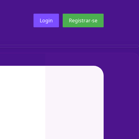
Login
Registrar-se