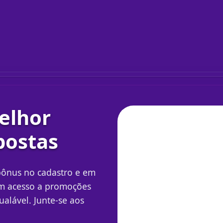
elhor
postas
bônus no cadastro e em
em acesso a promoções
ualável. Junte-se aos