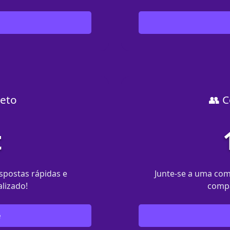
reto
👥 
t
espostas rápidas e
Junte-se a uma com
lizado!
compa
e