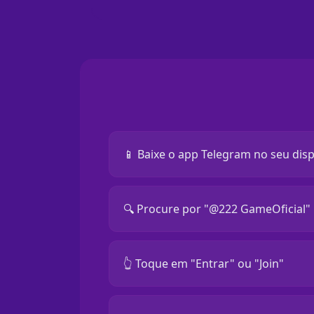
📱 Baixe o app Telegram no seu disp
🔍 Procure por "@222 GameOficial"
👆 Toque em "Entrar" ou "Join"