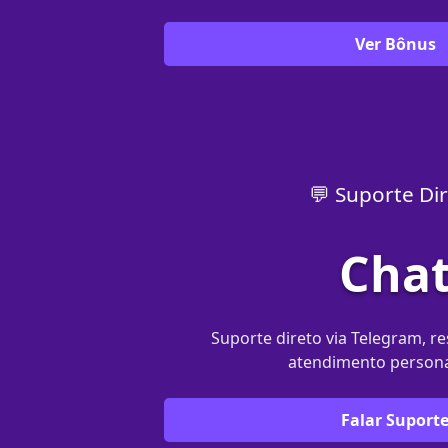
Ver Bônus
💬 Suporte Di
Cha
Suporte direto via Telegram, r
atendimento persona
Falar Suport