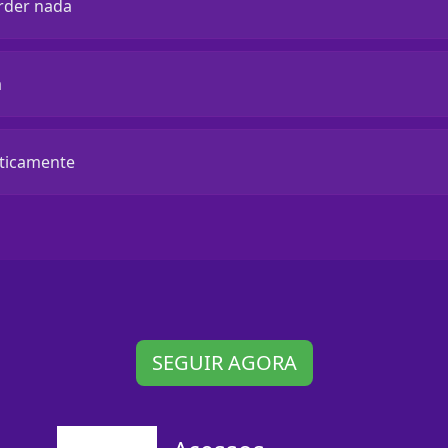
erder nada
a
aticamente
SEGUIR AGORA