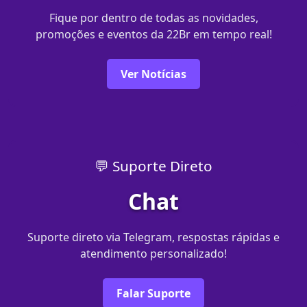
Fique por dentro de todas as novidades,
promoções e eventos da 22Br em tempo real!
Ver Notícias
💬 Suporte Direto
Chat
Suporte direto via Telegram, respostas rápidas e
atendimento personalizado!
Falar Suporte