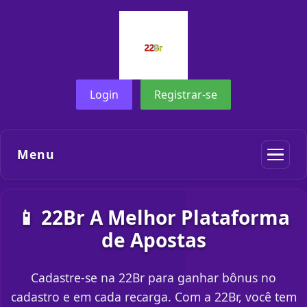
Login
Registrar-se
Menu
📱 22Br A Melhor Plataforma
de Apostas
Cadastre-se na 22Br para ganhar bônus no
cadastro e em cada recarga. Com a 22Br, você tem