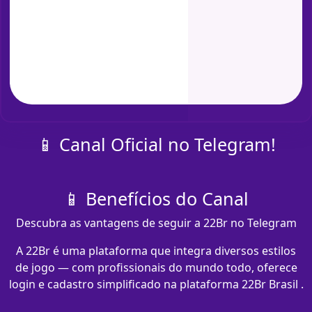
📱 Canal Oficial no Telegram!
📱 Benefícios do Canal
Descubra as vantagens de seguir a 22Br no Telegram
A 22Br é uma plataforma que integra diversos estilos
de jogo — com profissionais do mundo todo, oferece
login e cadastro simplificado na plataforma 22Br Brasil .