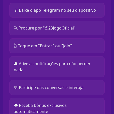
📱 Baixe o app Telegram no seu dispositivo
🔍 Procure por "@23JogoOficial"
👆 Toque em "Entrar" ou "Join"
🔔 Ative as notificações para não perder
nada
💬 Participe das conversas e interaja
🎁 Receba bônus exclusivos
automaticamente