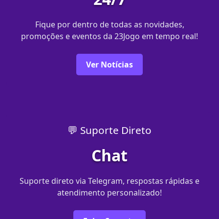
Fique por dentro de todas as novidades,
promoções e eventos da 23Jogo em tempo real!
Ver Notícias
💬 Suporte Direto
Chat
Suporte direto via Telegram, respostas rápidas e
atendimento personalizado!