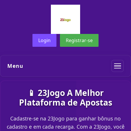
Login
Registrar-se
Menu
📱 23Jogo A Melhor
Plataforma de Apostas
Cadastre-se na 23Jogo para ganhar bônus no
cadastro e em cada recarga. Com a 23Jogo, você