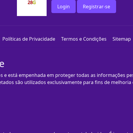
Login
Registrar-se
Políticas de Privacidade
Termos e Condições
Sitemap
de
ios e está empenhada em proteger todas as informações pe
tados são utilizados exclusivamente para fins de melhoria