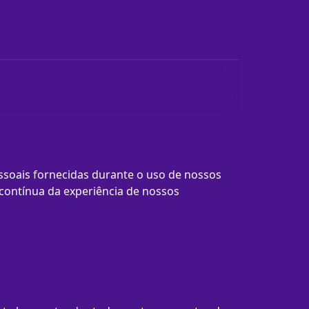
ssoais fornecidas durante o uso de nossos
 contínua da experiência de nossos