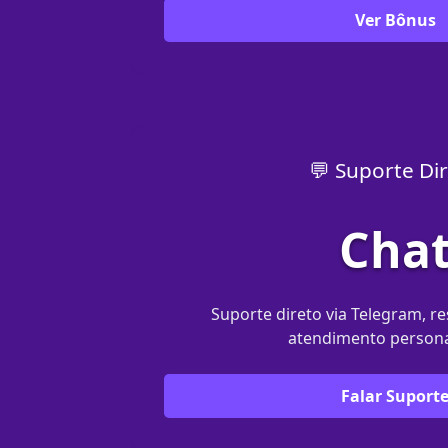
Ver Bônus
💬 Suporte Di
Cha
Suporte direto via Telegram, r
atendimento persona
Falar Suport