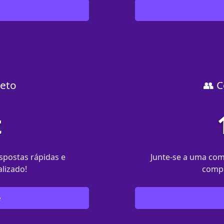
reto
👥 
t
espostas rápidas e
Junte-se a uma com
lizado!
compa
e