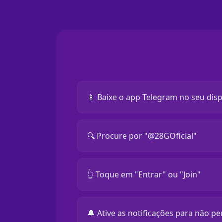
📱 Baixe o app Telegram no seu disp
🔍 Procure por "@28GOficial"
👆 Toque em "Entrar" ou "Join"
🔔 Ative as notificações para não p