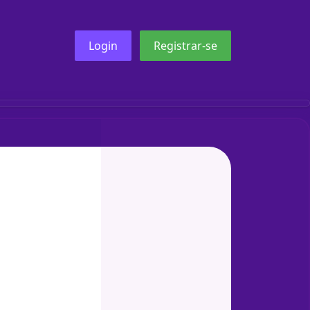
Login
Registrar-se