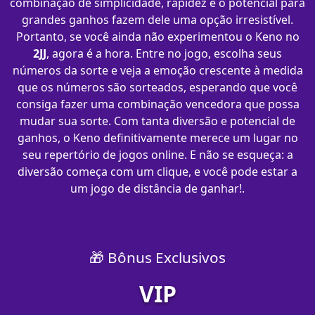
combinação de simplicidade, rapidez e o potencial para
grandes ganhos fazem dele uma opção irresistível.
Portanto, se você ainda não experimentou o Keno no
2JJ
, agora é a hora. Entre no jogo, escolha seus
números da sorte e veja a emoção crescente à medida
que os números são sorteados, esperando que você
consiga fazer uma combinação vencedora que possa
mudar sua sorte. Com tanta diversão e potencial de
ganhos, o Keno definitivamente merece um lugar no
seu repertório de jogos online. E não se esqueça: a
diversão começa com um clique, e você pode estar a
um jogo de distância de ganhar!.
🎁 Bônus Exclusivos
VIP