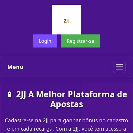
Login
Registrar-se
Menu
📱 2JJ A Melhor Plataforma de
Apostas
Cadastre-se na 2JJ para ganhar bônus no cadastro
e em cada recarga. Com a 2JJ, você tem acesso a