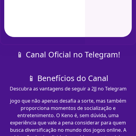
📱 Canal Oficial no Telegram!
📱 Benefícios do Canal
Descubra as vantagens de seguir a 2JJ no Telegram
jogo que não apenas desafia a sorte, mas também
proporciona momentos de socialização e
entretenimento. O Keno é, sem dúvida, uma
experiência que vale a pena considerar para quem
busca diversificação no mundo dos jogos online. A