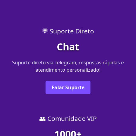
💬 Suporte Direto
Chat
Suporte direto via Telegram, respostas rápidas e
atendimento personalizado!
Falar Suporte
👥 Comunidade VIP
1000+