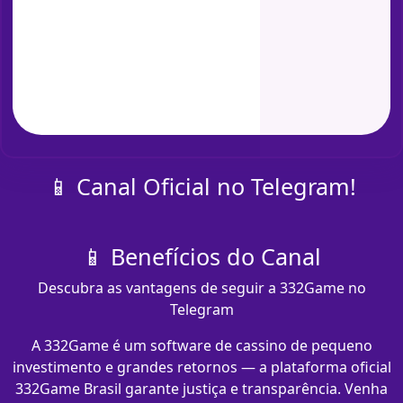
📱 Canal Oficial no Telegram!
📱 Benefícios do Canal
Descubra as vantagens de seguir a 332Game no
Telegram
A 332Game é um software de cassino de pequeno
investimento e grandes retornos — a plataforma oficial
332Game Brasil garante justiça e transparência. Venha