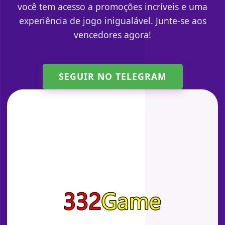
você tem acesso a promoções incríveis e uma
experiência de jogo inigualável. Junte-se aos
vencedores agora!
SEGUIR NO TELEGRAM