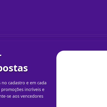
r
postas
 no cadastro e em cada
 promoções incríveis e
unte-se aos vencedores