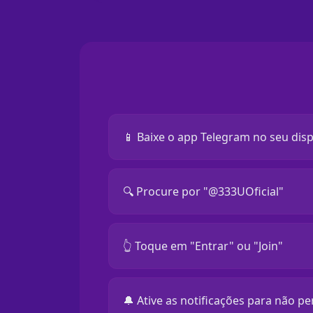
📱 Baixe o app Telegram no seu disp
🔍 Procure por "@333UOficial"
👆 Toque em "Entrar" ou "Join"
🔔 Ative as notificações para não p