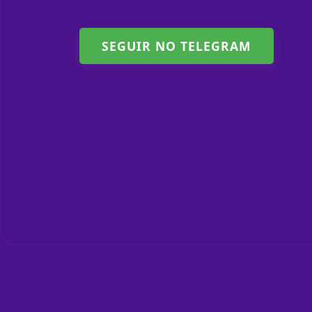
SEGUIR NO TELEGRAM