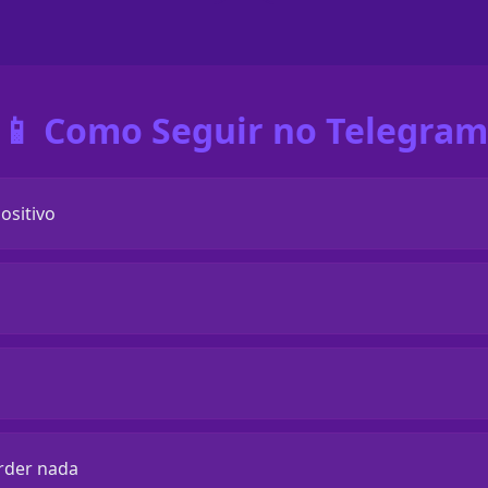
📱 Como Seguir no Telegram
ositivo
erder nada