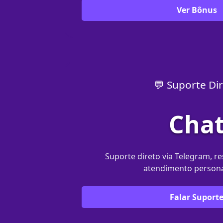
Ver Bônus
💬 Suporte Di
Cha
Suporte direto via Telegram, r
atendimento persona
Falar Suport