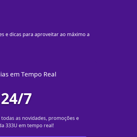
es e dicas para aproveitar ao máximo a
cias em Tempo Real
24/7
e todas as novidades, promoções e
da 333U em tempo real!