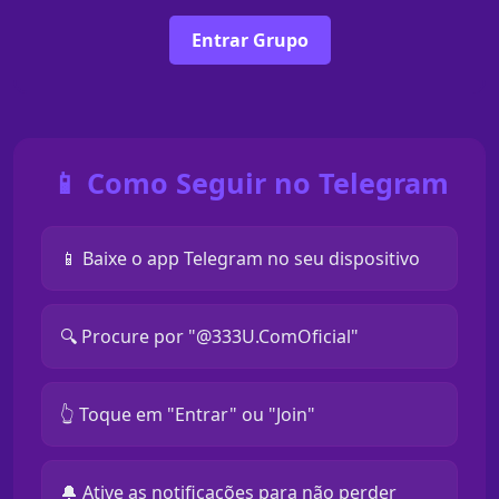
Entrar Grupo
📱 Como Seguir no Telegram
📱 Baixe o app Telegram no seu dispositivo
🔍 Procure por "@333U.ComOficial"
👆 Toque em "Entrar" ou "Join"
🔔 Ative as notificações para não perder