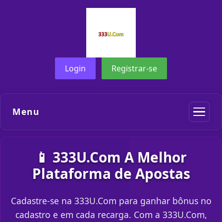
Login
Registrar-se
Menu
📱 333U.Com A Melhor
Plataforma de Apostas
Cadastre-se na 333U.Com para ganhar bônus no
cadastro e em cada recarga. Com a 333U.Com,