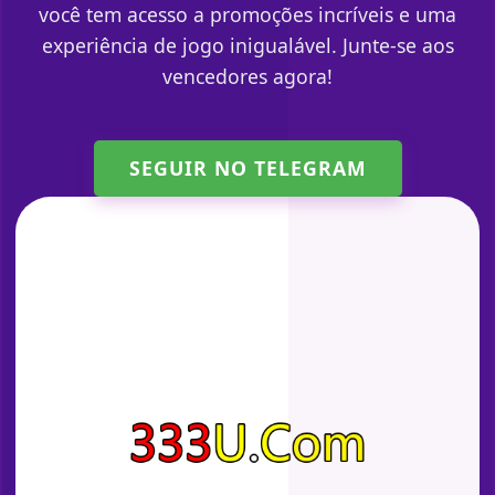
você tem acesso a promoções incríveis e uma
experiência de jogo inigualável. Junte-se aos
vencedores agora!
SEGUIR NO TELEGRAM