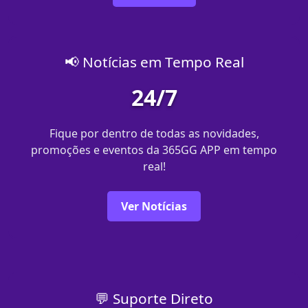
📢 Notícias em Tempo Real
24/7
Fique por dentro de todas as novidades,
promoções e eventos da 365GG APP em tempo
real!
Ver Notícias
💬 Suporte Direto