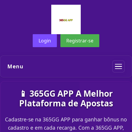
Login
Registrar-se
Menu
📱 365GG APP A Melhor
Plataforma de Apostas
Cadastre-se na 365GG APP para ganhar bônus no
cadastro e em cada recarga. Com a 365GG APP,