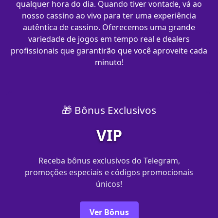
qualquer hora do dia. Quando tiver vontade, vá ao
nosso cassino ao vivo para ter uma experiência
autêntica de cassino. Oferecemos uma grande
variedade de jogos em tempo real e dealers
profissionais que garantirão que você aproveite cada
minuto!
🎁 Bônus Exclusivos
VIP
Receba bônus exclusivos do Telegram,
promoções especiais e códigos promocionais
únicos!
Ver Bônus