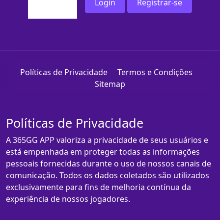
Login
Registrar-se
Políticas de Privacidade
Termos e Condições
Sitemap
Políticas de Privacidade
A 365GG APP valoriza a privacidade de seus usuários e
está empenhada em proteger todas as informações
pessoais fornecidas durante o uso de nossos canais de
comunicação. Todos os dados coletados são utilizados
exclusivamente para fins de melhoria contínua da
experiência de nossos jogadores.