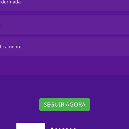
erder nada
a
aticamente
SEGUIR AGORA