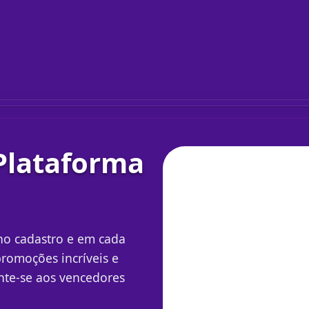
 Plataforma
no cadastro e em cada
promoções incríveis e
unte-se aos vencedores