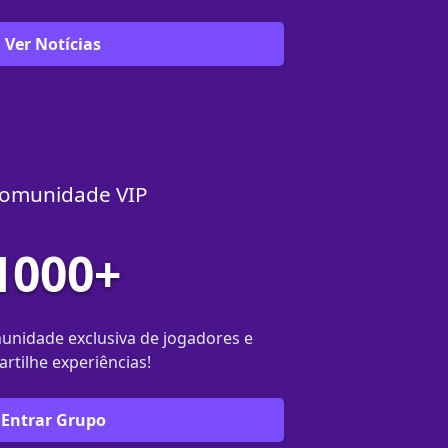
Ver Notícias
Comunidade VIP
1000+
unidade exclusiva de jogadores e
rtilhe experiências!
Entrar Grupo