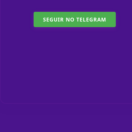
SEGUIR NO TELEGRAM