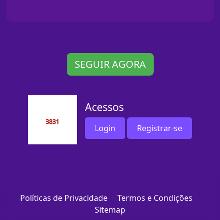
SEGUIR AGORA
Acessos
Login
Registrar-se
Políticas de Privacidade
Termos e Condições
Sitemap