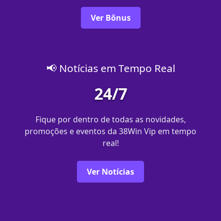
Ver Bônus
📢 Notícias em Tempo Real
24/7
Fique por dentro de todas as novidades,
promoções e eventos da 38Win Vip em tempo
real!
Ver Notícias