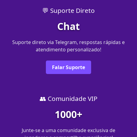
💬 Suporte Direto
Chat
Suporte direto via Telegram, respostas rápidas e
atendimento personalizado!
Falar Suporte
👥 Comunidade VIP
1000+
Junte-se a uma comunidade exclusiva de