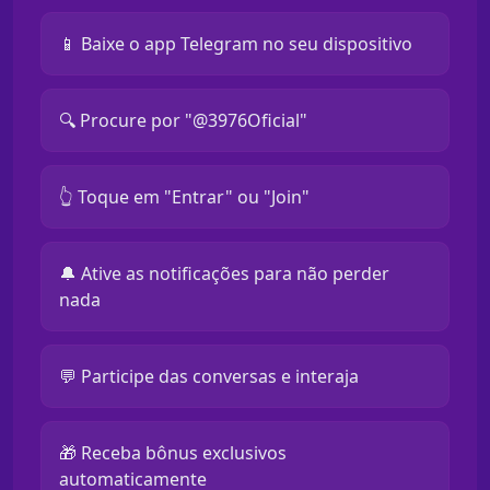
📱 Baixe o app Telegram no seu dispositivo
🔍 Procure por "@3976Oficial"
👆 Toque em "Entrar" ou "Join"
🔔 Ative as notificações para não perder
nada
💬 Participe das conversas e interaja
🎁 Receba bônus exclusivos
automaticamente