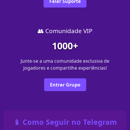
Falar Suporte
👥 Comunidade VIP
1000+
Junte-se a uma comunidade exclusiva de
jogadores e compartilhe experiências!
Entrar Grupo
📱 Como Seguir no Telegram