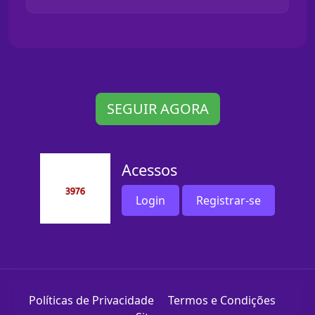
SEGUIR AGORA
Acessos
Login
Registrar-se
Políticas de Privacidade
Termos e Condições