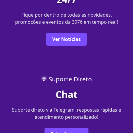
Fique por dentro de todas as novidades,
promoções e eventos da 3976 em tempo real!
Ver Notícias
💬 Suporte Direto
Chat
Suporte direto via Telegram, respostas rápidas e
atendimento personalizado!