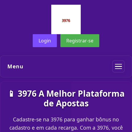
Login
Registrar-se
Menu
📱 3976 A Melhor Plataforma
de Apostas
Cadastre-se na 3976 para ganhar bônus no
cadastro e em cada recarga. Com a 3976, você