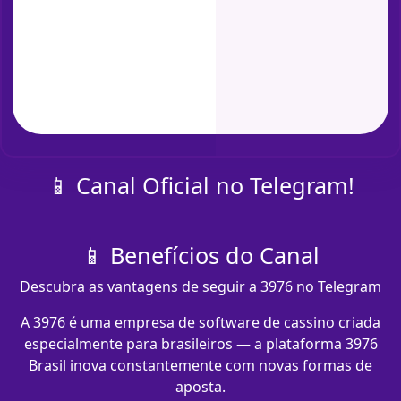
📱 Canal Oficial no Telegram!
📱 Benefícios do Canal
Descubra as vantagens de seguir a 3976 no Telegram
A 3976 é uma empresa de software de cassino criada
especialmente para brasileiros — a plataforma 3976
Brasil inova constantemente com novas formas de
aposta.