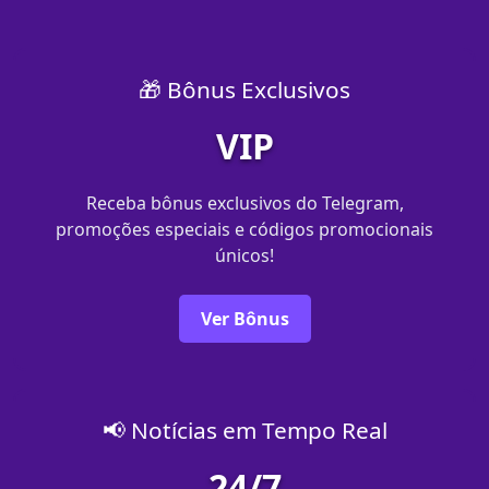
🎁 Bônus Exclusivos
VIP
Receba bônus exclusivos do Telegram,
promoções especiais e códigos promocionais
únicos!
Ver Bônus
📢 Notícias em Tempo Real
24/7