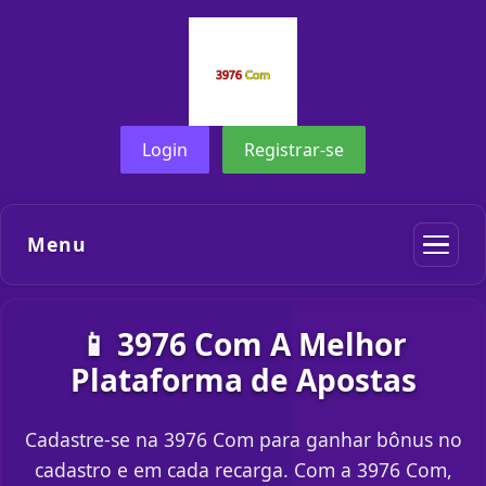
Login
Registrar-se
Menu
📱 3976 Com A Melhor
Plataforma de Apostas
Cadastre-se na 3976 Com para ganhar bônus no
cadastro e em cada recarga. Com a 3976 Com,