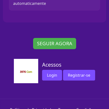
automaticamente
SEGUIR AGORA
Acessos
Login
Registrar-se