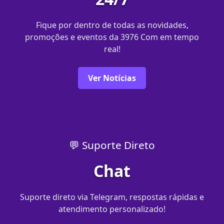
Fique por dentro de todas as novidades,
promoções e eventos da 3976 Com em tempo
real!
Ver Notícias
💬 Suporte Direto
Chat
Suporte direto via Telegram, respostas rápidas e
atendimento personalizado!