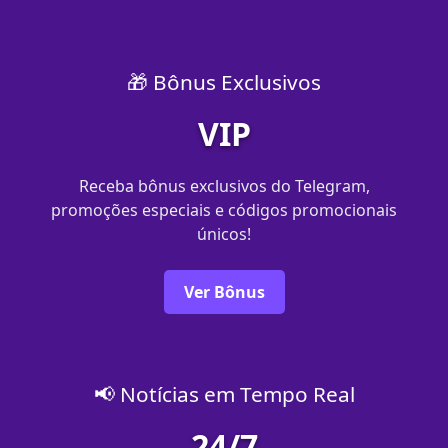
🎁 Bônus Exclusivos
VIP
Receba bônus exclusivos do Telegram,
promoções especiais e códigos promocionais
únicos!
Ver Bônus
📢 Notícias em Tempo Real
24/7