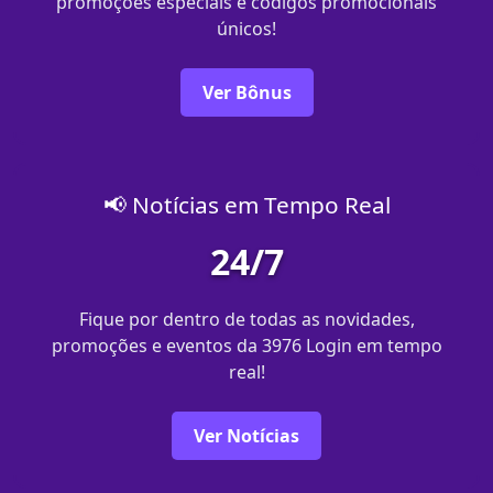
promoções especiais e códigos promocionais
únicos!
Ver Bônus
📢 Notícias em Tempo Real
24/7
Fique por dentro de todas as novidades,
promoções e eventos da 3976 Login em tempo
real!
Ver Notícias