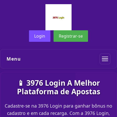
Login
Registrar-se
Menu
📱 3976 Login A Melhor
Plataforma de Apostas
Cadastre-se na 3976 Login para ganhar bônus no
cadastro e em cada recarga. Com a 3976 Login,