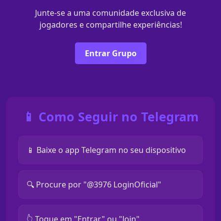
Junte-se a uma comunidade exclusiva de
jogadores e compartilhe experiências!
Entrar Grupo
📱 Como Seguir no Telegram
📱 Baixe o app Telegram no seu dispositivo
🔍 Procure por "@3976 LoginOficial"
👆 Toque em "Entrar" ou "Join"