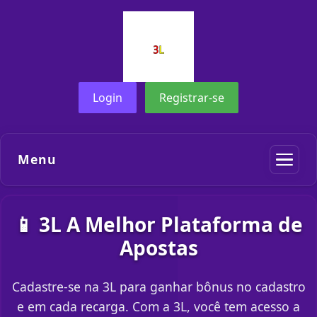
Login
Registrar-se
Menu
📱 3L A Melhor Plataforma de
Apostas
Cadastre-se na 3L para ganhar bônus no cadastro
e em cada recarga. Com a 3L, você tem acesso a