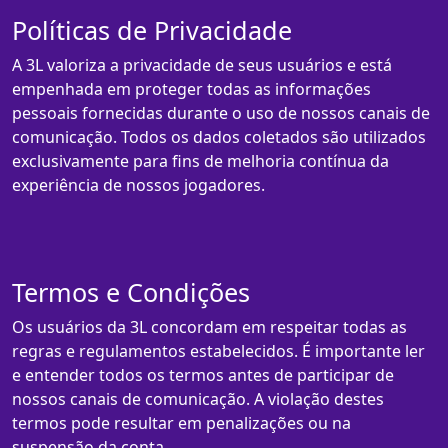
Políticas de Privacidade
A 3L valoriza a privacidade de seus usuários e está
empenhada em proteger todas as informações
pessoais fornecidas durante o uso de nossos canais de
comunicação. Todos os dados coletados são utilizados
exclusivamente para fins de melhoria contínua da
experiência de nossos jogadores.
Termos e Condições
Os usuários da 3L concordam em respeitar todas as
regras e regulamentos estabelecidos. É importante ler
e entender todos os termos antes de participar de
nossos canais de comunicação. A violação destes
termos pode resultar em penalizações ou na
suspensão da conta.