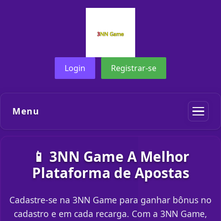
Login
Registrar-se
Menu
📱 3NN Game A Melhor
Plataforma de Apostas
Cadastre-se na 3NN Game para ganhar bônus no
cadastro e em cada recarga. Com a 3NN Game,