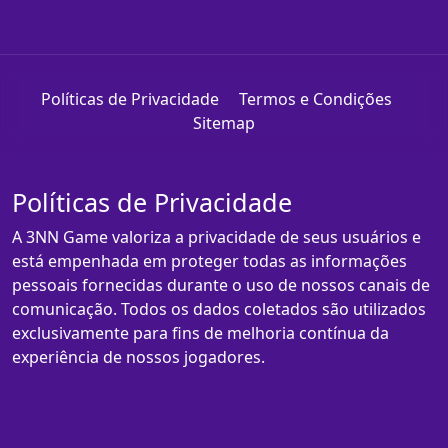
Políticas de Privacidade
Termos e Condições
Sitemap
Políticas de Privacidade
A 3NN Game valoriza a privacidade de seus usuários e
está empenhada em proteger todas as informações
pessoais fornecidas durante o uso de nossos canais de
comunicação. Todos os dados coletados são utilizados
exclusivamente para fins de melhoria contínua da
experiência de nossos jogadores.