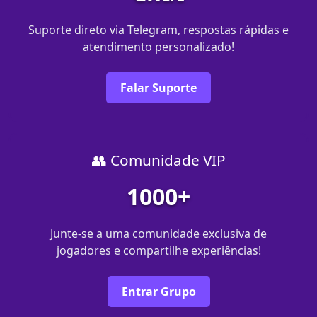
Suporte direto via Telegram, respostas rápidas e
atendimento personalizado!
Falar Suporte
👥 Comunidade VIP
1000+
Junte-se a uma comunidade exclusiva de
jogadores e compartilhe experiências!
Entrar Grupo