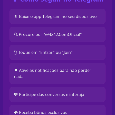
📱 Baixe o app Telegram no seu dispositivo
🔍 Procure por "@4242.ComOficial"
👆 Toque em "Entrar" ou "Join"
🔔 Ative as notificações para não perder
nada
💬 Participe das conversas e interaja
🎁 Receba bônus exclusivos