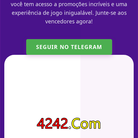
você tem acesso a promoções incríveis e uma
experiência de jogo inigualável. Junte-se aos
vencedores agora!
SEGUIR NO TELEGRAM