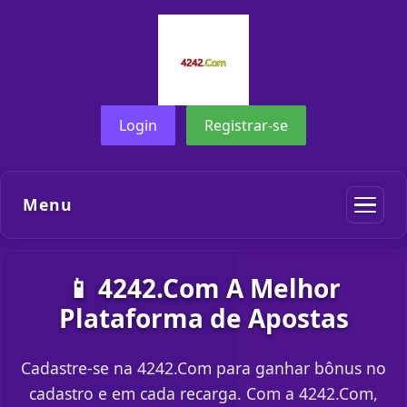
Login
Registrar-se
Menu
📱 4242.Com A Melhor
Plataforma de Apostas
Cadastre-se na 4242.Com para ganhar bônus no
cadastro e em cada recarga. Com a 4242.Com,