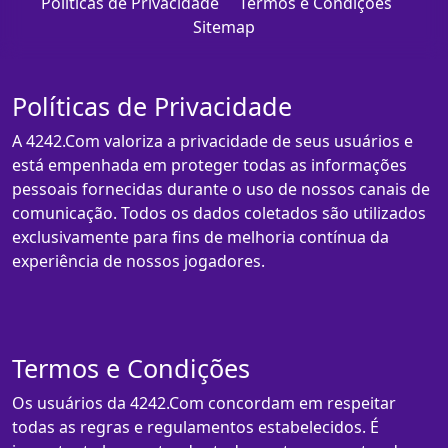
Políticas de Privacidade
Termos e Condições
Sitemap
Políticas de Privacidade
A 4242.Com valoriza a privacidade de seus usuários e
está empenhada em proteger todas as informações
pessoais fornecidas durante o uso de nossos canais de
comunicação. Todos os dados coletados são utilizados
exclusivamente para fins de melhoria contínua da
experiência de nossos jogadores.
Termos e Condições
Os usuários da 4242.Com concordam em respeitar
todas as regras e regulamentos estabelecidos. É