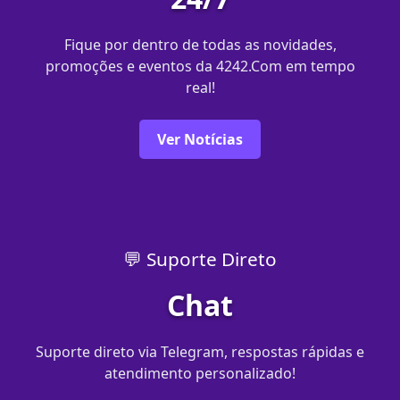
Fique por dentro de todas as novidades,
promoções e eventos da 4242.Com em tempo
real!
Ver Notícias
💬 Suporte Direto
Chat
Suporte direto via Telegram, respostas rápidas e
atendimento personalizado!