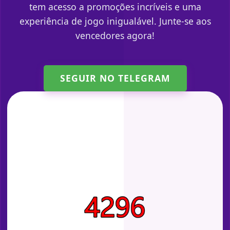
tem acesso a promoções incríveis e uma
experiência de jogo inigualável. Junte-se aos
vencedores agora!
SEGUIR NO TELEGRAM