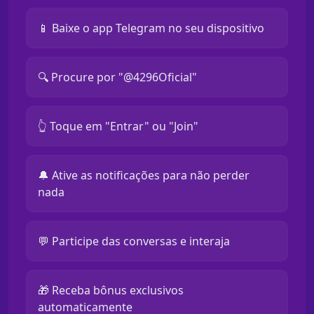
📱 Baixe o app Telegram no seu dispositivo
🔍 Procure por "@4296Oficial"
👆 Toque em "Entrar" ou "Join"
🔔 Ative as notificações para não perder
nada
💬 Participe das conversas e interaja
🎁 Receba bônus exclusivos
automaticamente