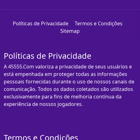
Políticas de Privacidade
Termos e Condições
Sitemap
Políticas de Privacidade
A 45555.Com valoriza a privacidade de seus usuários e
está empenhada em proteger todas as informações
pessoais fornecidas durante o uso de nossos canais de
comunicação. Todos os dados coletados são utilizados
exclusivamente para fins de melhoria contínua da
experiência de nossos jogadores.
Termos e Condições