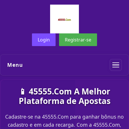
Login
Registrar-se
Menu
📱 45555.Com A Melhor
Plataforma de Apostas
Cadastre-se na 45555.Com para ganhar bônus no
cadastro e em cada recarga. Com a 45555.Com,