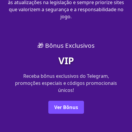
às atualizações na legislação e sempre priorize sites
que valorizem a segurança e a responsabilidade no
jogo.
🎁 Bônus Exclusivos
VIP
Receba bônus exclusivos do Telegram,
promoções especiais e códigos promocionais
únicos!
Ver Bônus