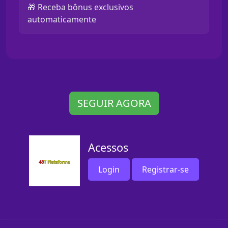
🎁 Receba bônus exclusivos
automaticamente
SEGUIR AGORA
Acessos
Login
Registrar-se