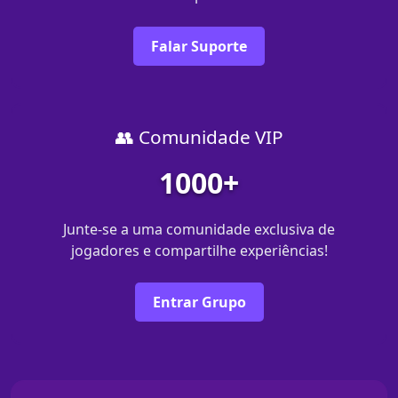
Falar Suporte
👥 Comunidade VIP
1000+
Junte-se a uma comunidade exclusiva de
jogadores e compartilhe experiências!
Entrar Grupo