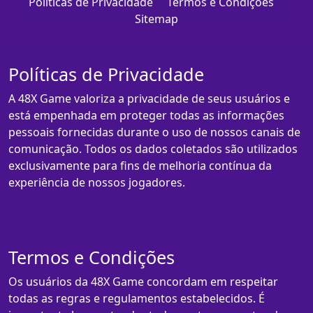
Políticas de Privacidade
Termos e Condições
Sitemap
Políticas de Privacidade
A 48X Game valoriza a privacidade de seus usuários e
está empenhada em proteger todas as informações
pessoais fornecidas durante o uso de nossos canais de
comunicação. Todos os dados coletados são utilizados
exclusivamente para fins de melhoria contínua da
experiência de nossos jogadores.
Termos e Condições
Os usuários da 48X Game concordam em respeitar
todas as regras e regulamentos estabelecidos. É