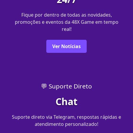
Fique por dentro de todas as novidades,
promoções e eventos da 48X Game em tempo
real!
Ver Notícias
💬 Suporte Direto
Chat
Suporte direto via Telegram, respostas rápidas e
atendimento personalizado!