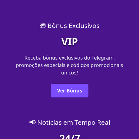
🎁 Bônus Exclusivos
VIP
Receba bônus exclusivos do Telegram,
promoções especiais e códigos promocionais
únicos!
Ver Bônus
📢 Notícias em Tempo Real
24/7