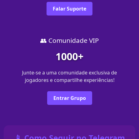
Falar Suporte
👥 Comunidade VIP
1000+
Junte-se a uma comunidade exclusiva de
jogadores e compartilhe experiências!
Entrar Grupo
📱 Como Seguir no Telegram