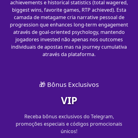
achievements e historical statistics (total wagered,
biggest wins, favorite games, RTP achieved). Esta
camada de metagame cria narrative pessoal de
progression que enhances long-term engagement
através de goal-oriented psychology, mantendo
jogadores invested não apenas nos outcomes
individuais de apostas mas na journey cumulativa
através da plataforma.
🎁 Bônus Exclusivos
VIP
Receba bônus exclusivos do Telegram,
promoções especiais e códigos promocionais
únicos!