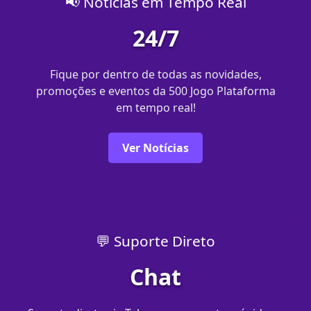
📢 Notícias em Tempo Real
24/7
Fique por dentro de todas as novidades,
promoções e eventos da 500 Jogo Plataforma
em tempo real!
Ver Notícias
💬 Suporte Direto
Chat