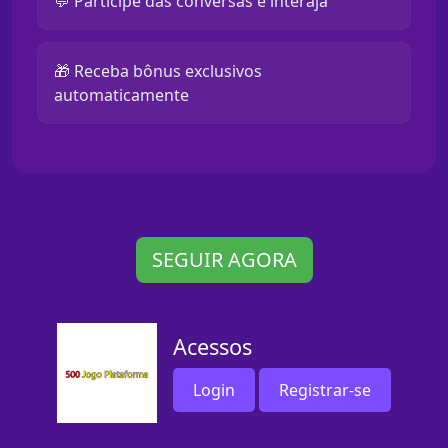
💬 Participe das conversas e interaja
🎁 Receba bônus exclusivos
automaticamente
SEGUIR AGORA
Acessos
Login
Registrar-se