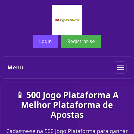
Login
Registrar-se
Menu
📱 500 Jogo Plataforma A
Melhor Plataforma de
Apostas
Cadastre-se na 500 Jogo Plataforma para ganhar