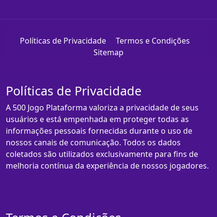
Políticas de Privacidade
Termos e Condições
Sitemap
Políticas de Privacidade
A 500 Jogo Plataforma valoriza a privacidade de seus
usuários e está empenhada em proteger todas as
informações pessoais fornecidas durante o uso de
nossos canais de comunicação. Todos os dados
coletados são utilizados exclusivamente para fins de
melhoria contínua da experiência de nossos jogadores.