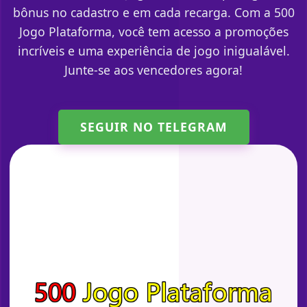
bônus no cadastro e em cada recarga. Com a 500
Jogo Plataforma, você tem acesso a promoções
incríveis e uma experiência de jogo inigualável.
Junte-se aos vencedores agora!
SEGUIR NO TELEGRAM