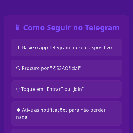
📱 Como Seguir no Telegram
📱 Baixe o app Telegram no seu dispositivo
🔍 Procure por "@53AOficial"
👆 Toque em "Entrar" ou "Join"
🔔 Ative as notificações para não perder
nada