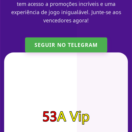
tem acesso a promoções incríveis e uma
experiência de jogo inigualável. Junte-se aos
vencedores agora!
SEGUIR NO TELEGRAM