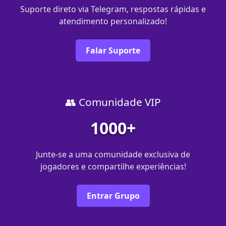
Suporte direto via Telegram, respostas rápidas e
atendimento personalizado!
Falar Suporte
👥 Comunidade VIP
1000+
Junte-se a uma comunidade exclusiva de
jogadores e compartilhe experiências!
Entrar Grupo