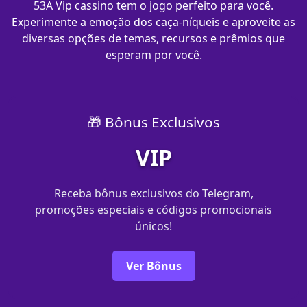
53A Vip cassino tem o jogo perfeito para você.
Experimente a emoção dos caça-níqueis e aproveite as
diversas opções de temas, recursos e prêmios que
esperam por você.
🎁 Bônus Exclusivos
VIP
Receba bônus exclusivos do Telegram,
promoções especiais e códigos promocionais
únicos!
Ver Bônus