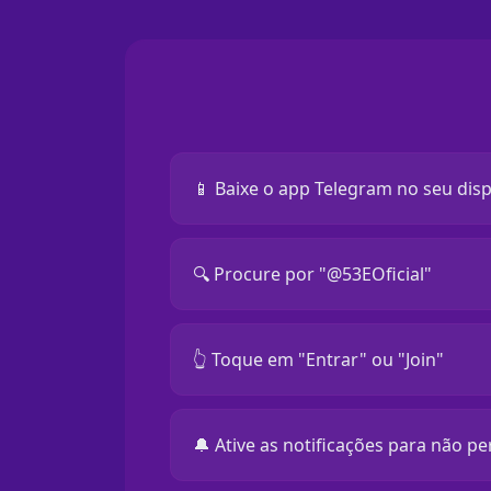
📱 Baixe o app Telegram no seu disp
🔍 Procure por "@53EOficial"
👆 Toque em "Entrar" ou "Join"
🔔 Ative as notificações para não p