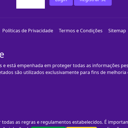
Políticas de Privacidade
Termos e Condições
Sitemap
de
ios e está empenhada em proteger todas as informações pe
tados são utilizados exclusivamente para fins de melhoria
todas as regras e regulamentos estabelecidos. É importan