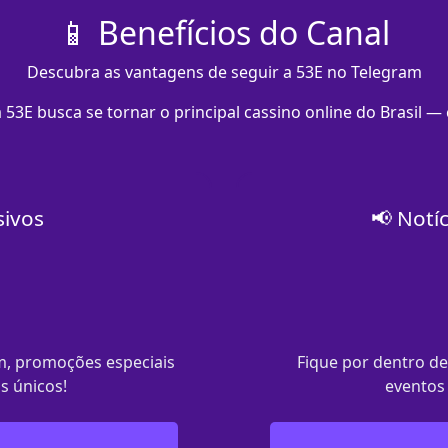
📱 Benefícios do Canal
Descubra as vantagens de seguir a 53E no Telegram
53E busca se tornar o principal cassino online do Brasil 
sivos
📢 Notí
m, promoções especiais
Fique por dentro d
s únicos!
eventos