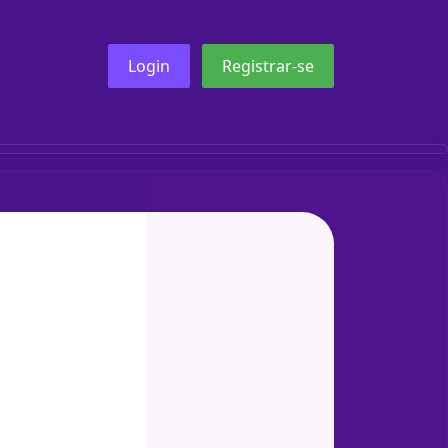
Login
Registrar-se