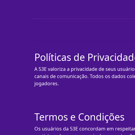
Políticas de Privacida
A 53E valoriza a privacidade de seus usuár
canais de comunicação. Todos os dados cole
jogadores.
Termos e Condições
Os usuários da 53E concordam em respeitar 