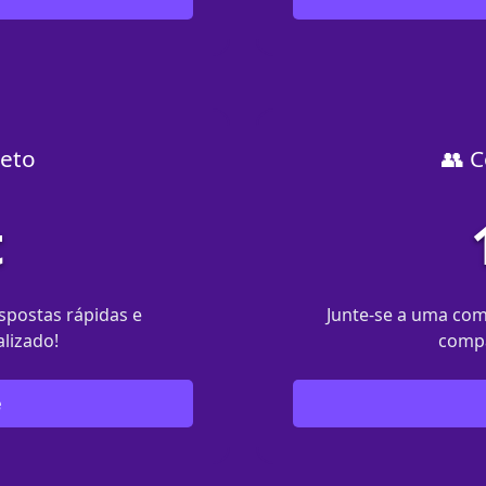
reto
👥 
t
espostas rápidas e
Junte-se a uma com
lizado!
compa
e