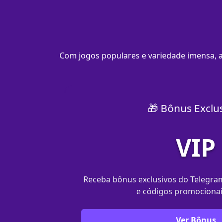
Com jogos populares e variedade imensa, a 
🎁 Bônus Exclu
VIP
Receba bônus exclusivos do Telegra
e códigos promocionai
Ver Bônus