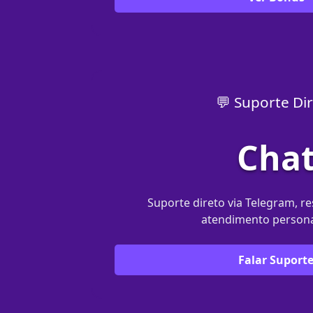
💬 Suporte Di
Cha
Suporte direto via Telegram, r
atendimento persona
Falar Suport