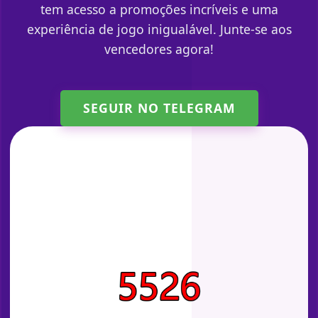
tem acesso a promoções incríveis e uma
experiência de jogo inigualável. Junte-se aos
vencedores agora!
SEGUIR NO TELEGRAM