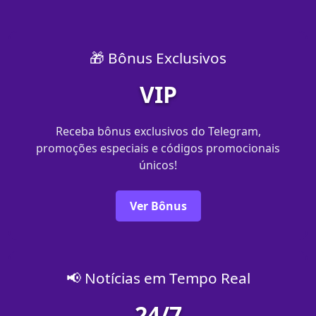
🎁 Bônus Exclusivos
VIP
Receba bônus exclusivos do Telegram,
promoções especiais e códigos promocionais
únicos!
Ver Bônus
📢 Notícias em Tempo Real
24/7