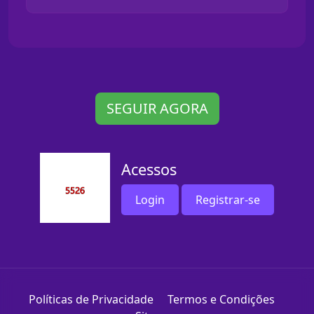
SEGUIR AGORA
Acessos
Login
Registrar-se
Políticas de Privacidade
Termos e Condições