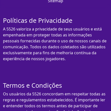
Sitemap
Políticas de Privacidade
A 5526 valoriza a privacidade de seus usuários e está
empenhada em proteger todas as informações
pessoais fornecidas durante o uso de nossos canais de
comunicação. Todos os dados coletados são utilizados
exclusivamente para fins de melhoria contínua da
experiência de nossos jogadores.
Termos e Condições
Os usuários da 5526 concordam em respeitar todas as
regras e regulamentos estabelecidos. É importante ler
e entender todos os termos antes de participar de