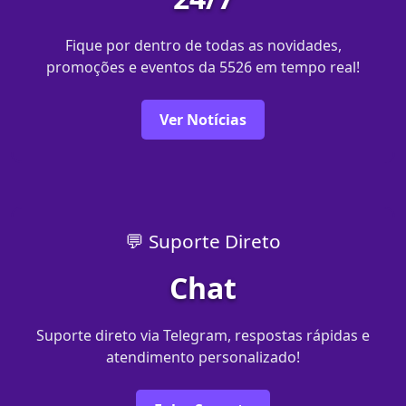
Fique por dentro de todas as novidades,
promoções e eventos da 5526 em tempo real!
Ver Notícias
💬 Suporte Direto
Chat
Suporte direto via Telegram, respostas rápidas e
atendimento personalizado!