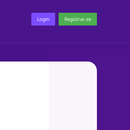
Login
Registrar-se