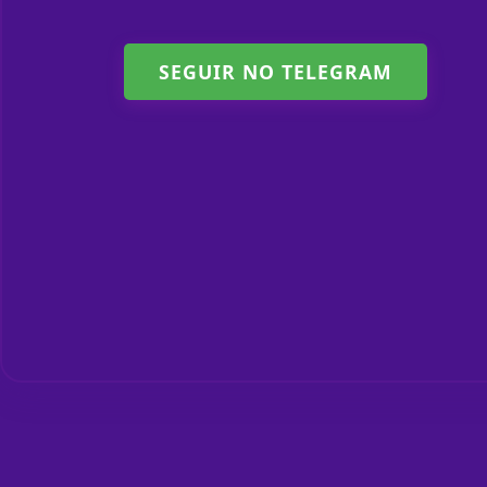
SEGUIR NO TELEGRAM