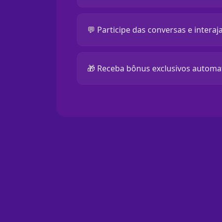
💬 Participe das conversas e interaj
🎁 Receba bônus exclusivos autom