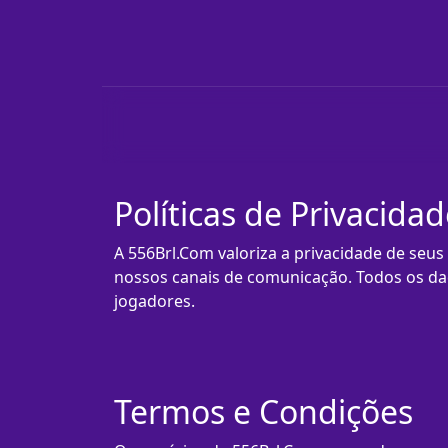
Políticas de Privacida
A 556Brl.Com valoriza a privacidade de seu
nossos canais de comunicação. Todos os dad
jogadores.
Termos e Condições