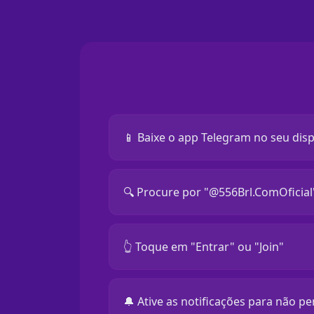
📱 Baixe o app Telegram no seu disp
🔍 Procure por "@556Brl.ComOficial
👆 Toque em "Entrar" ou "Join"
🔔 Ative as notificações para não p