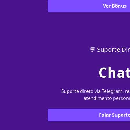
Ver Bônus
💬 Suporte Di
Cha
Suporte direto via Telegram, r
atendimento persona
Falar Suport