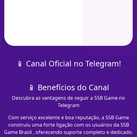
📱 Canal Oficial no Telegram!
📱 Benefícios do Canal
Descubra as vantagens de seguir a 55B Game no
Telegram
Com serviço excelente e boa reputação, a 55B Game
construiu uma forte ligação com os usuários da 55B
Game Brasil , oferecendo suporte completo e dedicado.