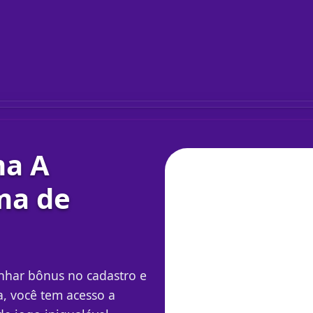
ma A
ma de
nhar bônus no cadastro e
, você tem acesso a