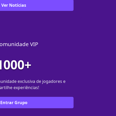
Ver Notícias
Comunidade VIP
1000+
unidade exclusiva de jogadores e
rtilhe experiências!
Entrar Grupo