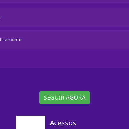
a
aticamente
SEGUIR AGORA
Acessos