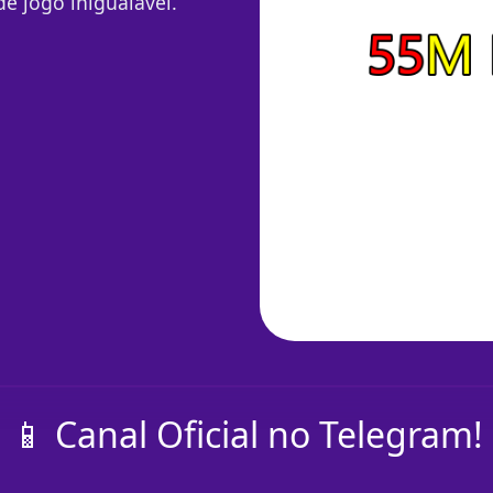
e jogo inigualável.
📱 Canal Oficial no Telegram!