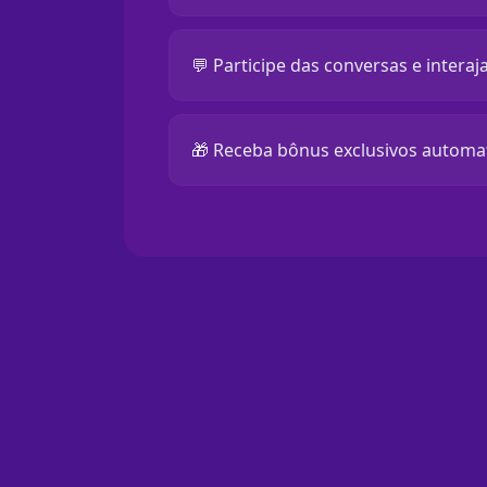
💬 Participe das conversas e interaj
🎁 Receba bônus exclusivos autom