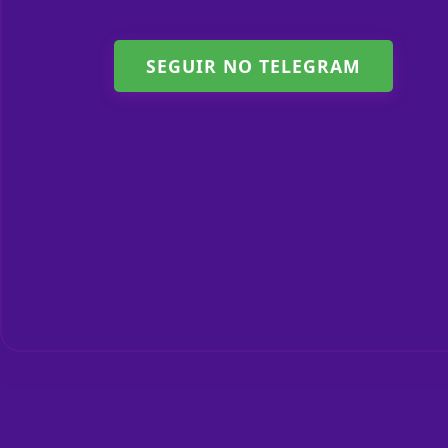
SEGUIR NO TELEGRAM