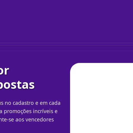
or
postas
s no cadastro e em cada
a promoções incríveis e
unte-se aos vencedores