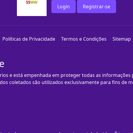
Login
Registrar-se
Políticas de Privacidade
Termos e Condições
Sitemap
de
ários e está empenhada em proteger todas as informações 
os coletados são utilizados exclusivamente para fins de m