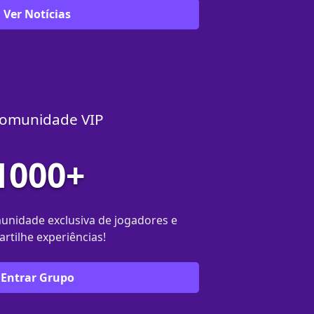
Ver Notícias
Comunidade VIP
1000+
unidade exclusiva de jogadores e
rtilhe experiências!
Entrar Grupo