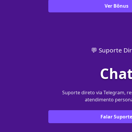
Ver Bônus
💬 Suporte Di
Cha
Suporte direto via Telegram, r
atendimento persona
Falar Suport