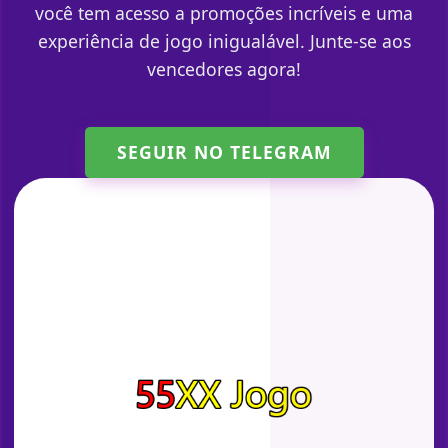
você tem acesso a promoções incríveis e uma
experiência de jogo inigualável. Junte-se aos
vencedores agora!
SEGUIR NO TELEGRAM