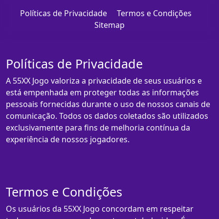
Políticas de Privacidade
Termos e Condições
Sitemap
Políticas de Privacidade
A 55XX Jogo valoriza a privacidade de seus usuários e
está empenhada em proteger todas as informações
pessoais fornecidas durante o uso de nossos canais de
comunicação. Todos os dados coletados são utilizados
exclusivamente para fins de melhoria contínua da
experiência de nossos jogadores.
Termos e Condições
Os usuários da 55XX Jogo concordam em respeitar