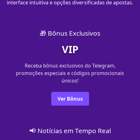
interface intuitiva e opções diversificadas de apostas.
🎁 Bônus Exclusivos
VIP
Receba bônus exclusivos do Telegram,
promoções especiais e códigos promocionais
únicos!
Ver Bônus
📢 Notícias em Tempo Real