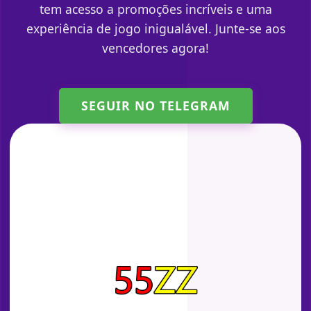
tem acesso a promoções incríveis e uma
experiência de jogo inigualável. Junte-se aos
vencedores agora!
SEGUIR NO TELEGRAM