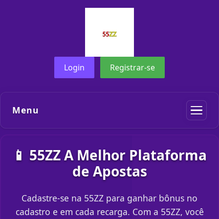
Login
Registrar-se
Menu
📱 55ZZ A Melhor Plataforma
de Apostas
Cadastre-se na 55ZZ para ganhar bônus no
cadastro e em cada recarga. Com a 55ZZ, você