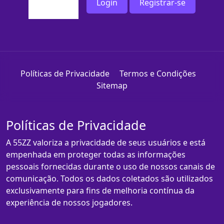
Login
Registrar-se
Políticas de Privacidade
Termos e Condições
Sitemap
Políticas de Privacidade
A 55ZZ valoriza a privacidade de seus usuários e está
empenhada em proteger todas as informações
pessoais fornecidas durante o uso de nossos canais de
comunicação. Todos os dados coletados são utilizados
exclusivamente para fins de melhoria contínua da
experiência de nossos jogadores.