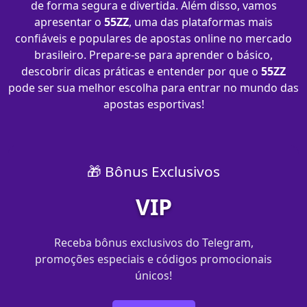
de forma segura e divertida. Além disso, vamos
apresentar o
55ZZ
, uma das plataformas mais
confiáveis e populares de apostas online no mercado
brasileiro. Prepare-se para aprender o básico,
descobrir dicas práticas e entender por que o
55ZZ
pode ser sua melhor escolha para entrar no mundo das
apostas esportivas!
🎁 Bônus Exclusivos
VIP
Receba bônus exclusivos do Telegram,
promoções especiais e códigos promocionais
únicos!