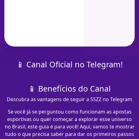
📱 Canal Oficial no Telegram!
📱 Benefícios do Canal
Descubra as vantagens de seguir a 55ZZ no Telegram
Se você já se perguntou como funcionam as apostas
esportivas ou quer começar a explorar esse universo
no Brasil, este guia é para você! Aqui, vamos te mostrar
tudo o que precisa saber para dar os primeiros passos