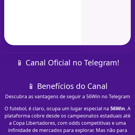
📱 Canal Oficial no Telegram!
📱 Benefícios do Canal
Descubra as vantagens de seguir a 56Win no Telegram
O futebol, é claro, ocupa um lugar especial na
56Win
. A
plataforma cobre desde os campeonatos estaduais até
a Copa Libertadores, com odds competitivas e uma
infinidade de mercados para explorar. Mas não para