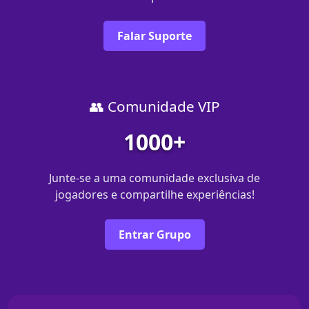
Falar Suporte
👥 Comunidade VIP
1000+
Junte-se a uma comunidade exclusiva de
jogadores e compartilhe experiências!
Entrar Grupo