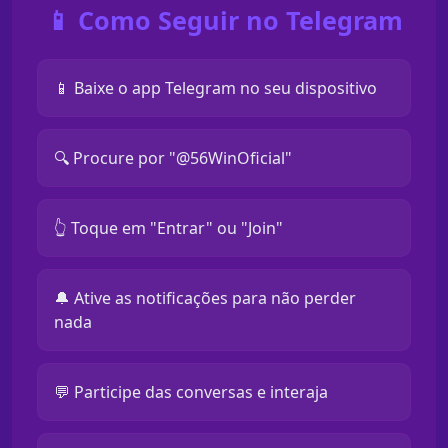
📱 Como Seguir no Telegram
📱 Baixe o app Telegram no seu dispositivo
🔍 Procure por "@56WinOficial"
👆 Toque em "Entrar" ou "Join"
🔔 Ative as notificações para não perder
nada
💬 Participe das conversas e interaja