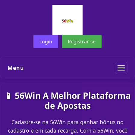
Login
Registrar-se
Menu
📱 56Win A Melhor Plataforma
de Apostas
Cadastre-se na 56Win para ganhar bônus no
cadastro e em cada recarga. Com a 56Win, você