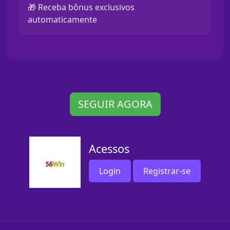
🎁 Receba bônus exclusivos
automaticamente
SEGUIR AGORA
Acessos
Login
Registrar-se